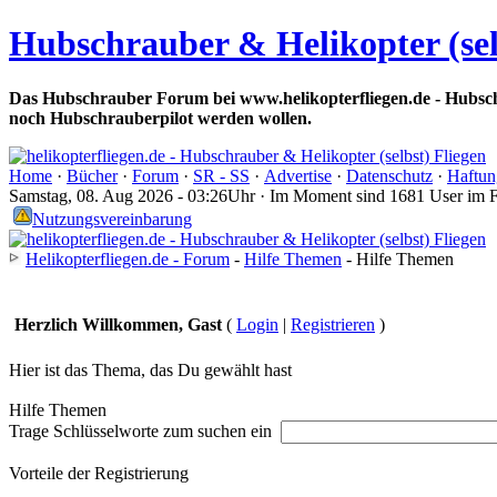
Hubschrauber & Helikopter (sel
Das Hubschrauber Forum bei www.helikopterfliegen.de - Hubsch
noch Hubschrauberpilot werden wollen.
Home
·
Bücher
·
Forum
·
SR - SS
·
Advertise
·
Datenschutz
·
Haftun
Samstag, 08. Aug 2026 - 03:26Uhr · Im Moment sind 1681 User im 
Nutzungsvereinbarung
Helikopterfliegen.de - Forum
-
Hilfe Themen
- Hilfe Themen
Herzlich Willkommen, Gast
(
Login
|
Registrieren
)
Hier ist das Thema, das Du gewählt hast
Hilfe Themen
Trage Schlüsselworte zum suchen ein
Vorteile der Registrierung