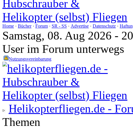
Home
·
Bücher
·
Forum
·
SR - SS
·
Advertise
·
Datenschutz
·
Haftun
Samstag, 08. Aug 2026 - 2
User im Forum unterwegs
Nutzungsvereinbarung
Helikopterfliegen.de - Fo
Themen