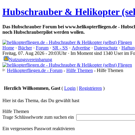
Hubschrauber & Helikopter (sel
Das Hubschrauber Forum bei www.helikopterfliegen.de - Hubsch
noch Hubschrauberpilot werden wollen.
Home
·
Bücher
·
Forum
·
SR - SS
·
Advertise
·
Datenschutz
·
Haftun
Freitag, 07. Aug 2026 - 20:03Uhr · Im Moment sind 1340 User im F
Nutzungsvereinbarung
Helikopterfliegen.de - Forum
-
Hilfe Themen
- Hilfe Themen
Herzlich Willkommen, Gast
(
Login
|
Registrieren
)
Hier ist das Thema, das Du gewählt hast
Hilfe Themen
Trage Schlüsselworte zum suchen ein
Ein vergessenes Passwort reaktivieren