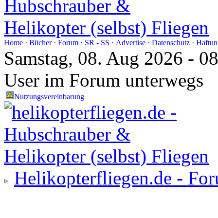
Home
·
Bücher
·
Forum
·
SR - SS
·
Advertise
·
Datenschutz
·
Haftun
Samstag, 08. Aug 2026 - 0
User im Forum unterwegs
Nutzungsvereinbarung
Helikopterfliegen.de - Fo