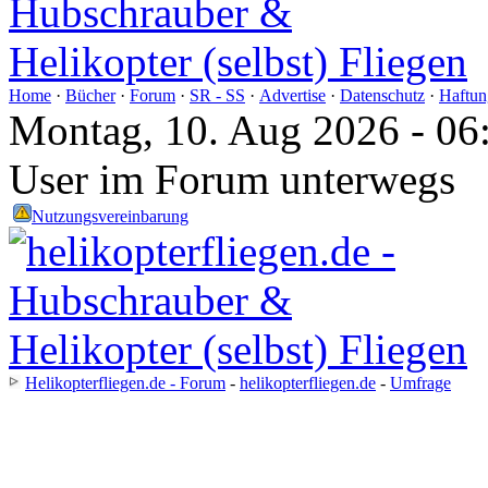
Home
·
Bücher
·
Forum
·
SR - SS
·
Advertise
·
Datenschutz
·
Haftun
Montag, 10. Aug 2026 - 06
User im Forum unterwegs
Nutzungsvereinbarung
Helikopterfliegen.de - Forum
-
helikopterfliegen.de
-
Umfrage