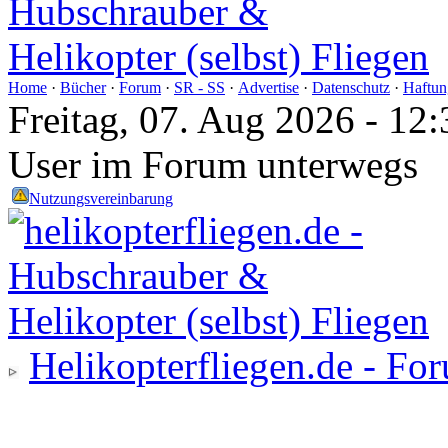
Home
·
Bücher
·
Forum
·
SR - SS
·
Advertise
·
Datenschutz
·
Haftun
Freitag, 07. Aug 2026 - 1
User im Forum unterwegs
Nutzungsvereinbarung
Helikopterfliegen.de - Fo