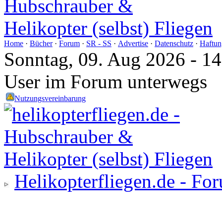
Home
·
Bücher
·
Forum
·
SR - SS
·
Advertise
·
Datenschutz
·
Haftun
Sonntag, 09. Aug 2026 - 1
User im Forum unterwegs
Nutzungsvereinbarung
Helikopterfliegen.de - Fo