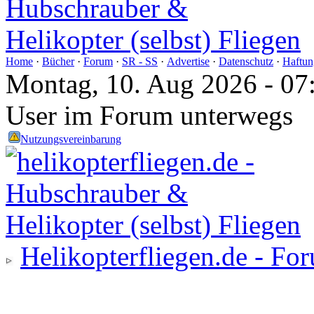
Home
·
Bücher
·
Forum
·
SR - SS
·
Advertise
·
Datenschutz
·
Haftun
Montag, 10. Aug 2026 - 07
User im Forum unterwegs
Nutzungsvereinbarung
Helikopterfliegen.de - Fo