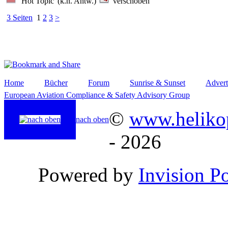
'Hot Topic' (k.n. Antw.)
verschoben
3 Seiten
1
2
3
>
Home
Bücher
Forum
Sunrise & Sunset
Advert
European Aviation Compliance & Safety Advisory Group
©
www.helikop
nach oben
- 2026
Powered by
Invision P