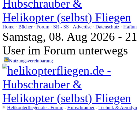
Home
·
Bücher
·
Forum
·
SR - SS
·
Advertise
·
Datenschutz
·
Haftun
Samstag, 08. Aug 2026 - 2
User im Forum unterwegs
Nutzungsvereinbarung
Helikopterfliegen.de - Forum
-
Hubschrauber
-
Technik & Aerody