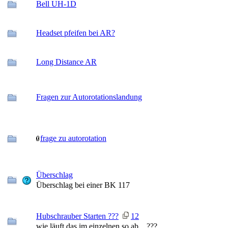
Bell UH-1D
Headset pfeifen bei AR?
Long Distance AR
Fragen zur Autorotationslandung
frage zu autorotation
Überschlag
Überschlag bei einer BK 117
Hubschrauber Starten ???
1
2
wie läuft das im einzelnen so ab... ???