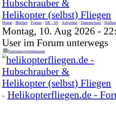
Home
·
Bücher
·
Forum
·
SR - SS
·
Advertise
·
Datenschutz
·
Haftun
Montag, 10. Aug 2026 - 22
User im Forum unterwegs
Nutzungsvereinbarung
Helikopterfliegen.de - Fo