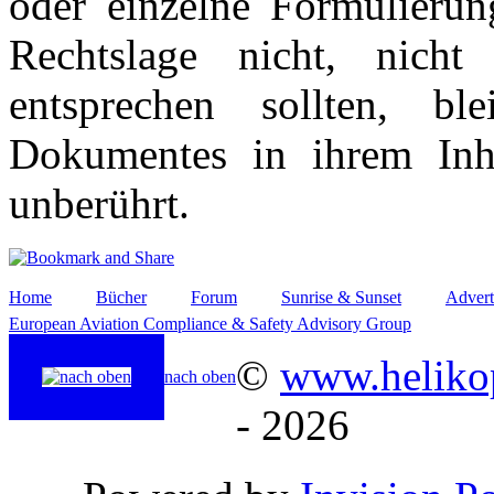
oder einzelne Formulierun
Rechtslage nicht, nicht
entsprechen sollten, b
Dokumentes in ihrem Inha
unberührt.
Home
Bücher
Forum
Sunrise & Sunset
Advert
European Aviation Compliance & Safety Advisory Group
©
www.helikop
nach oben
- 2026