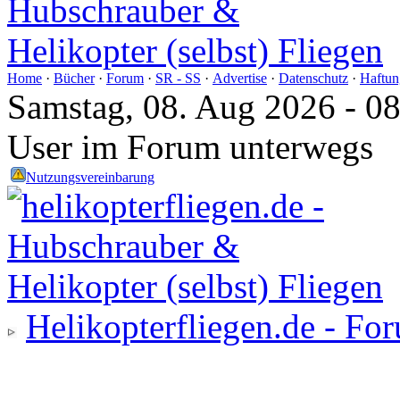
Home
·
Bücher
·
Forum
·
SR - SS
·
Advertise
·
Datenschutz
·
Haftun
Samstag, 08. Aug 2026 - 0
User im Forum unterwegs
Nutzungsvereinbarung
Helikopterfliegen.de - Fo