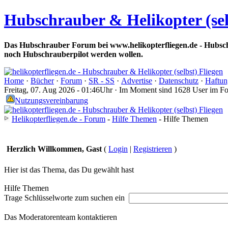
Hubschrauber & Helikopter (sel
Das Hubschrauber Forum bei www.helikopterfliegen.de - Hubsch
noch Hubschrauberpilot werden wollen.
Home
·
Bücher
·
Forum
·
SR - SS
·
Advertise
·
Datenschutz
·
Haftun
Freitag, 07. Aug 2026 - 01:46Uhr · Im Moment sind 1628 User im F
Nutzungsvereinbarung
Helikopterfliegen.de - Forum
-
Hilfe Themen
- Hilfe Themen
Herzlich Willkommen, Gast
(
Login
|
Registrieren
)
Hier ist das Thema, das Du gewählt hast
Hilfe Themen
Trage Schlüsselworte zum suchen ein
Das Moderatorenteam kontaktieren