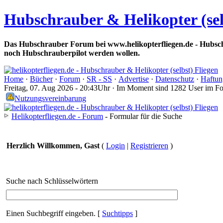
Hubschrauber & Helikopter (sel
Das Hubschrauber Forum bei www.helikopterfliegen.de - Hubsch
noch Hubschrauberpilot werden wollen.
Home
·
Bücher
·
Forum
·
SR - SS
·
Advertise
·
Datenschutz
·
Haftun
Freitag, 07. Aug 2026 - 20:43Uhr · Im Moment sind 1282 User im F
Nutzungsvereinbarung
Helikopterfliegen.de - Forum
- Formular für die Suche
Herzlich Willkommen, Gast
(
Login
|
Registrieren
)
Suche nach Schlüsselwörtern
Einen Suchbegriff eingeben.
[
Suchtipps
]