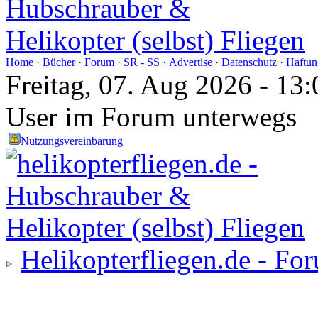
Home
·
Bücher
·
Forum
·
SR - SS
·
Advertise
·
Datenschutz
·
Haftun
Freitag, 07. Aug 2026 - 1
User im Forum unterwegs
Nutzungsvereinbarung
Helikopterfliegen.de - Fo