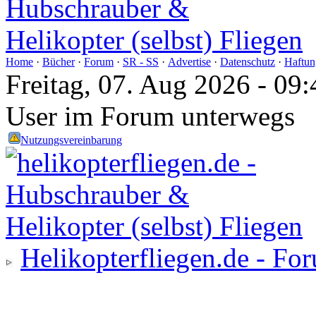
Home
·
Bücher
·
Forum
·
SR - SS
·
Advertise
·
Datenschutz
·
Haftun
Freitag, 07. Aug 2026 - 0
User im Forum unterwegs
Nutzungsvereinbarung
Helikopterfliegen.de - Fo