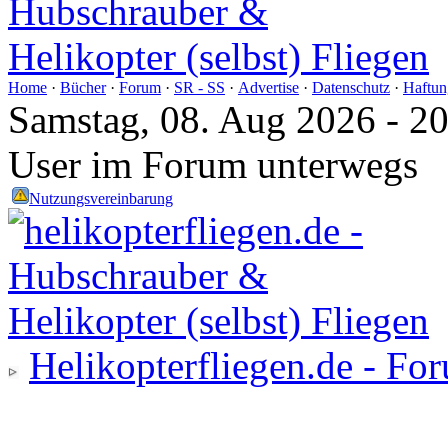
Home
·
Bücher
·
Forum
·
SR - SS
·
Advertise
·
Datenschutz
·
Haftun
Samstag, 08. Aug 2026 - 2
User im Forum unterwegs
Nutzungsvereinbarung
Helikopterfliegen.de - Fo