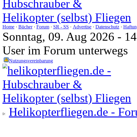
Home
·
Bücher
·
Forum
·
SR - SS
·
Advertise
·
Datenschutz
·
Haftun
Sonntag, 09. Aug 2026 - 1
User im Forum unterwegs
Nutzungsvereinbarung
Helikopterfliegen.de - Fo