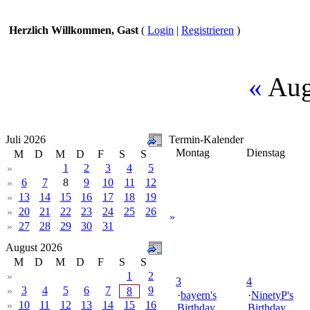
Herzlich Willkommen, Gast
(
Login
|
Registrieren
)
«
Aug
Juli 2026
Termin-Kalender
Montag
Dienstag
M
D
M
D
F
S
S
1
2
3
4
5
»
6
7
8
9
10
11
12
»
13
14
15
16
17
18
19
»
20
21
22
23
24
25
26
»
»
27
28
29
30
31
»
August 2026
M
D
M
D
F
S
S
1
2
»
3
4
3
4
5
6
7
9
»
8
·
bayern's
·
NinetyP's
10
11
12
13
14
15
16
»
Birthday
Birthday