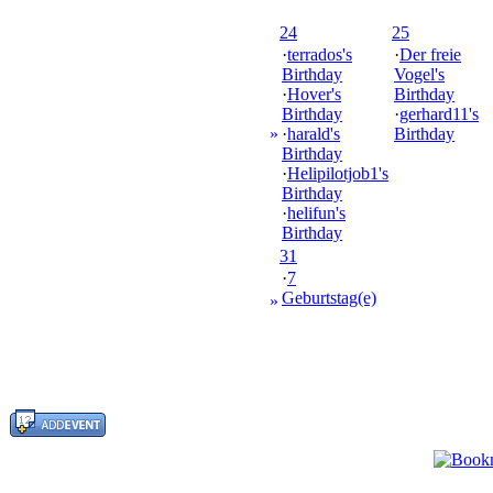
24
25
·
terrados's
·
Der freie
Birthday
Vogel's
·
Hover's
Birthday
Birthday
·
gerhard11's
»
·
harald's
Birthday
Birthday
·
Helipilotjob1's
Birthday
·
helifun's
Birthday
31
·
7
Geburtstag(e)
»