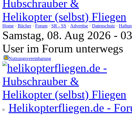
Home
·
Bücher
·
Forum
·
SR - SS
·
Advertise
·
Datenschutz
·
Haftun
Samstag, 08. Aug 2026 - 0
User im Forum unterwegs
Nutzungsvereinbarung
Helikopterfliegen.de - Fo