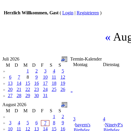
Herzlich Willkommen, Gast
(
Login
|
Registrieren
)
«
Aug
Juli 2026
Termin-Kalender
Montag
Dienstag
M
D
M
D
F
S
S
1
2
3
4
5
»
6
7
8
9
10
11
12
»
13
14
15
16
17
18
19
»
20
21
22
23
24
25
26
»
»
27
28
29
30
31
»
August 2026
M
D
M
D
F
S
S
1
2
»
3
4
3
4
5
6
8
9
»
7
·
bayern's
·
NinetyP's
10
11
12
13
14
15
16
»
Birthday
Birthday