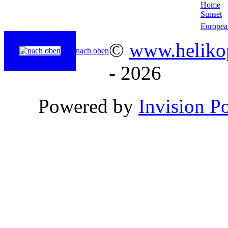
Home
Sunset
Europea
©
www.helikop
nach oben
- 2026
Powered by
Invision P