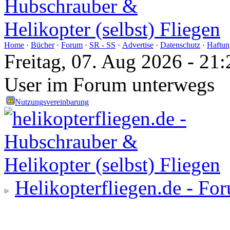
Home
·
Bücher
·
Forum
·
SR - SS
·
Advertise
·
Datenschutz
·
Haftun
Freitag, 07. Aug 2026 - 2
User im Forum unterwegs
Nutzungsvereinbarung
Helikopterfliegen.de - Fo