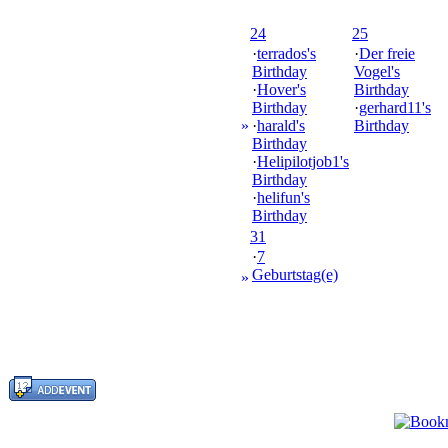
24
25
·
terrados's
·
Der freie
Birthday
Vogel's
·
Hover's
Birthday
Birthday
·
gerhard11's
»
·
harald's
Birthday
Birthday
·
Helipilotjob1's
Birthday
·
helifun's
Birthday
31
·
7
Geburtstag(e)
»