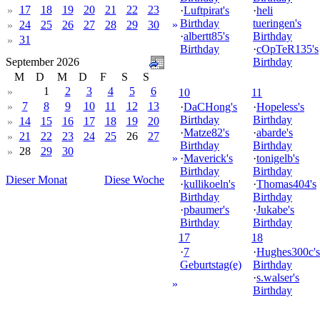
17
18
19
20
21
22
23
»
·
Luftpirat's
·
heli
Birthday
tueringen's
24
25
26
27
28
29
30
»
»
·
albertt85's
Birthday
31
»
Birthday
·
cOpTeR135's
September 2026
Birthday
M
D
M
D
F
S
S
1
2
3
4
5
6
»
10
11
7
8
9
10
11
12
13
»
·
DaCHong's
·
Hopeless's
Birthday
Birthday
14
15
16
17
18
19
20
»
·
Matze82's
·
abarde's
21
22
23
24
25
26
27
»
Birthday
Birthday
28
29
30
»
»
·
Maverick's
·
tonigelb's
Birthday
Birthday
Dieser Monat
Diese Woche
·
kullikoeln's
·
Thomas404's
Birthday
Birthday
·
pbaumer's
·
Jukabe's
Birthday
Birthday
17
18
·
7
·
Hughes300c's
Geburtstag(e)
Birthday
·
s.walser's
»
Birthday