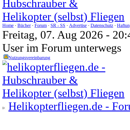
Home
·
Bücher
·
Forum
·
SR - SS
·
Advertise
·
Datenschutz
·
Haftun
Freitag, 07. Aug 2026 - 2
User im Forum unterwegs
Nutzungsvereinbarung
Helikopterfliegen.de - Fo