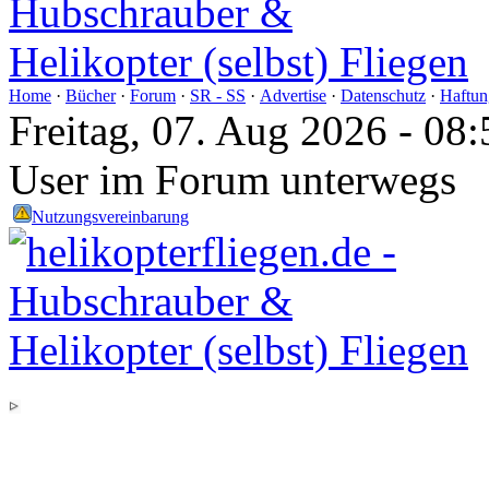
Home
·
Bücher
·
Forum
·
SR - SS
·
Advertise
·
Datenschutz
·
Haftun
Freitag, 07. Aug 2026 - 0
User im Forum unterwegs
Nutzungsvereinbarung