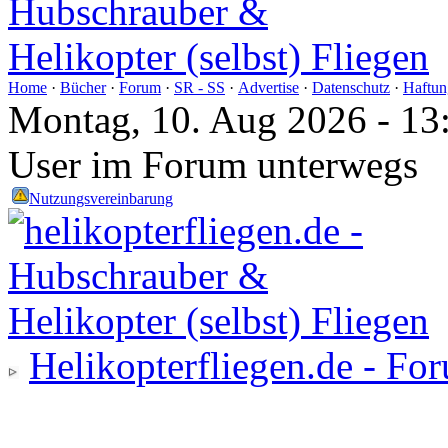
Home
·
Bücher
·
Forum
·
SR - SS
·
Advertise
·
Datenschutz
·
Haftun
Montag, 10. Aug 2026 - 13
User im Forum unterwegs
Nutzungsvereinbarung
Helikopterfliegen.de - Fo