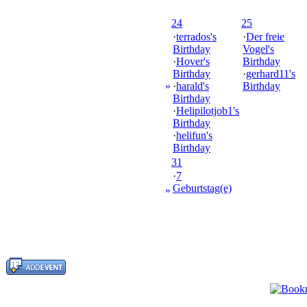
24
25
·
terrados's
·
Der freie
Birthday
Vogel's
·
Hover's
Birthday
Birthday
·
gerhard11's
»
·
harald's
Birthday
Birthday
·
Helipilotjob1's
Birthday
·
helifun's
Birthday
31
·
7
Geburtstag(e)
»