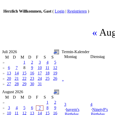
Herzlich Willkommen, Gast
(
Login
|
Registrieren
)
«
Aug
Juli 2026
Termin-Kalender
Montag
Dienstag
M
D
M
D
F
S
S
1
2
3
4
5
»
6
7
8
9
10
11
12
»
13
14
15
16
17
18
19
»
20
21
22
23
24
25
26
»
»
27
28
29
30
31
»
August 2026
M
D
M
D
F
S
S
1
2
»
3
4
3
4
5
6
8
9
»
7
·
bayern's
·
NinetyP's
10
11
12
13
14
15
16
»
Birthday
Birthday