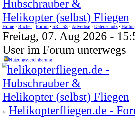
Home
·
Bücher
·
Forum
·
SR - SS
·
Advertise
·
Datenschutz
·
Haftun
Freitag, 07. Aug 2026 - 1
User im Forum unterwegs
Nutzungsvereinbarung
Helikopterfliegen.de - Fo