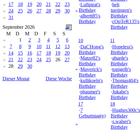
17
18
19
20
21
22
23
»
·
Luftpirat's
·
heli
Birthday
tueringen's
24
25
26
27
28
29
30
»
»
·
albertt85's
Birthday
31
»
Birthday
·
cOpTeR135's
September 2026
Birthday
M
D
M
D
F
S
S
1
2
3
4
5
6
»
10
11
7
8
9
10
11
12
13
»
·
DaCHong's
·
Hopeless's
Birthday
Birthday
14
15
16
17
18
19
20
»
·
Matze82's
·
abarde's
21
22
23
24
25
26
27
»
Birthday
Birthday
28
29
30
»
»
·
Maverick's
·
tonigelb's
Birthday
Birthday
Dieser Monat
Diese Woche
·
kullikoeln's
·
Thomas404's
Birthday
Birthday
·
pbaumer's
·
Jukabe's
Birthday
Birthday
17
18
·
7
·
Hughes300c's
Geburtstag(e)
Birthday
·
s.walser's
»
Birthday