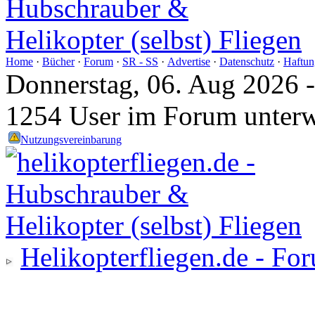
Home
·
Bücher
·
Forum
·
SR - SS
·
Advertise
·
Datenschutz
·
Haftun
Donnerstag, 06. Aug 2026 
1254 User im Forum unter
Nutzungsvereinbarung
Helikopterfliegen.de - Fo