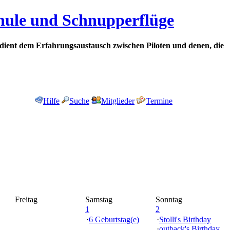
chule und Schnupperflüge
dient dem Erfahrungsaustausch zwischen Piloten und denen, die
Hilfe
Suche
Mitglieder
Termine
Freitag
Samstag
Sonntag
1
2
·
6 Geburtstag(e)
·
Stolli's Birthday
·
outback's Birthday