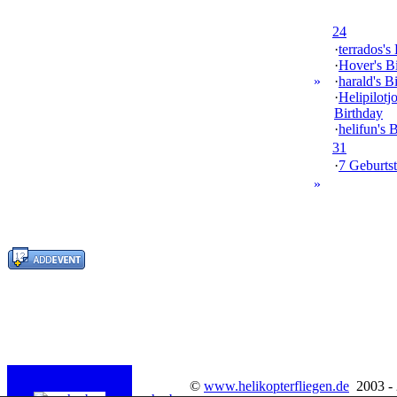
24
·
terrados's
·
Hover's B
»
·
harald's B
·
Helipilotj
Birthday
·
helifun's 
31
·
7 Geburtst
»
©
www.helikopterfliegen.de
2003 -