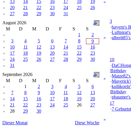
13
14
15
16
17
18
19
»
»
20
21
22
23
24
25
26
»
27
28
29
30
31
»
3
August 2026
·
bayern's B
M
D
M
D
F
S
S
·
Luftpirat'
1
2
»
»
·
albertt85'
3
4
5
6
7
8
»
9
10
11
12
13
14
15
16
»
17
18
19
20
21
22
23
»
24
25
26
27
28
29
30
»
10
31
·
DaCHong
»
Birthday
September 2026
·
Matze82's
»
M
D
M
D
F
S
S
·
Maverick'
1
2
3
4
5
6
·
kullikoeln'
»
Birthday
7
8
9
10
11
12
13
»
·
pbaumer's
14
15
16
17
18
19
20
»
17
21
22
23
24
25
26
27
»
·
7 Geburtst
28
29
30
»
»
Dieser Monat
Diese Woche