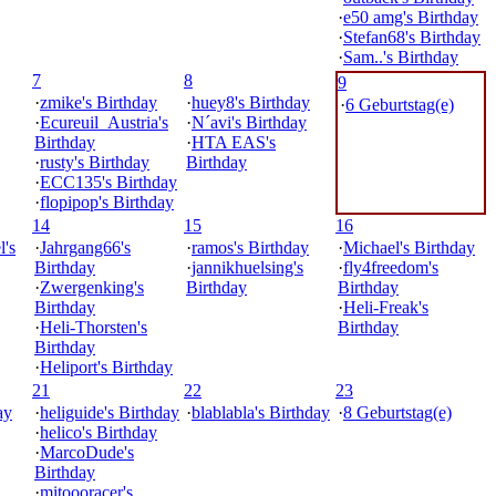
·
e50 amg's Birthday
·
Stefan68's Birthday
·
Sam..'s Birthday
7
8
9
·
zmike's Birthday
·
huey8's Birthday
·
6 Geburtstag(e)
·
Ecureuil_Austria's
·
N´avi's Birthday
Birthday
·
HTA EAS's
·
rusty's Birthday
Birthday
·
ECC135's Birthday
·
flopipop's Birthday
14
15
16
's
·
Jahrgang66's
·
ramos's Birthday
·
Michael's Birthday
Birthday
·
jannikhuelsing's
·
fly4freedom's
·
Zwergenking's
Birthday
Birthday
Birthday
·
Heli-Freak's
·
Heli-Thorsten's
Birthday
Birthday
·
Heliport's Birthday
21
22
23
ay
·
heliguide's Birthday
·
blablabla's Birthday
·
8 Geburtstag(e)
·
helico's Birthday
·
MarcoDude's
Birthday
·
mitoooracer's