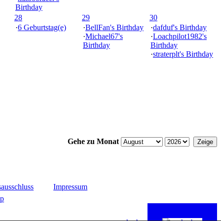
Birthday
28
29
30
·
6 Geburtstag(e)
·
BellFan's Birthday
·
dafduf's Birthday
·
Michael67's
·
Loachpilot1982's
Birthday
Birthday
·
straterplt's Birthday
Gehe zu Monat
ausschluss
Impressum
up