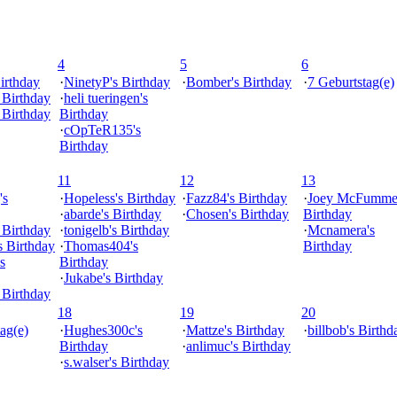
4
5
6
irthday
·
NinetyP's Birthday
·
Bomber's Birthday
·
7 Geburtstag(e)
s Birthday
·
heli tueringen's
s Birthday
Birthday
·
cOpTeR135's
Birthday
11
12
13
's
·
Hopeless's Birthday
·
Fazz84's Birthday
·
Joey McFummel
·
abarde's Birthday
·
Chosen's Birthday
Birthday
 Birthday
·
tonigelb's Birthday
·
Mcnamera's
s Birthday
·
Thomas404's
Birthday
s
Birthday
·
Jukabe's Birthday
 Birthday
18
19
20
ag(e)
·
Hughes300c's
·
Mattze's Birthday
·
billbob's Birthd
Birthday
·
anlimuc's Birthday
·
s.walser's Birthday