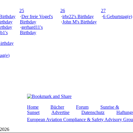
25
26
27
 Birthday
·
Der freie Vogel's
·
irbr22's Birthday
·
6 Geburtstag(e)
irthday
Birthday
·
John M's Birthday
irthday
·
gerhard11's
ob1's
Birthday
Birthday
ag(e)
Home
Bücher
Forum
Sunrise &
Sunset
Advertise
Datenschutz
Haftungs
European Aviation Compliance & Safety Advisory Gro
 2026