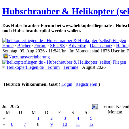
Hubschrauber & Helikopter (sel
Das Hubschrauber Forum bei www.helikopterfliegen.de - Hubsch
noch Hubschrauberpilot werden wollen.
Home
·
Bücher
·
Forum
·
SR - SS
·
Advertise
·
Datenschutz
·
Haftun
Sonntag, 09. Aug 2026 - 11:54Uhr · Im Moment sind 1676 User im 
Nutzungsvereinbarung
Helikopterfliegen.de - Forum
-
Termine
- August 2026
Herzlich Willkommen, Gast
(
Login
|
Registrieren
)
Juli 2026
Termin-Kalend
Montag
M
D
M
D
F
S
S
1
2
3
4
5
»
6
7
8
9
10
11
12
»