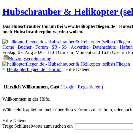
Hubschrauber & Helikopter (sel
Das Hubschrauber Forum bei www.helikopterfliegen.de - Hubsch
noch Hubschrauberpilot werden wollen.
Home
·
Bücher
·
Forum
·
SR - SS
·
Advertise
·
Datenschutz
·
Haftun
Freitag, 07. Aug 2026 - 11:01Uhr · Im Moment sind 1636 User im F
Nutzungsvereinbarung
Helikopterfliegen.de - Forum
- Hilfe Dateien
Herzlich Willkommen, Gast
(
Login
|
Registrieren
)
Willkommen in der Hilfe.
Wähle ein Kapitel um mehr über dieses Forum zu erfahren, oder suche
Hilfe Dateien
Trage Schlüsselworte zum suchen ein