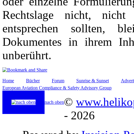
oder einzelne Formulierun
Rechtslage nicht, nicht
entsprechen sollten, b
Dokumentes in ihrem Inha
unberührt.
Home
Bücher
Forum
Sunrise & Sunset
Advert
European Aviation Compliance & Safety Advisory Group
©
www.helikop
nach oben
- 2026