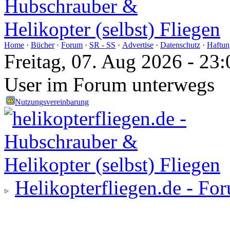
Home
·
Bücher
·
Forum
·
SR - SS
·
Advertise
·
Datenschutz
·
Haftun
Freitag, 07. Aug 2026 - 2
User im Forum unterwegs
Nutzungsvereinbarung
Helikopterfliegen.de - Fo