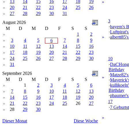
13
14
15
16
17
18
19
»
»
20
21
22
23
24
25
26
»
27
28
29
30
31
»
3
August 2026
·
bayern's B
M
D
M
D
F
S
S
·
Luftpirat'
1
2
»
»
·
albertt85'
3
4
5
7
8
9
»
6
10
11
12
13
14
15
16
»
17
18
19
20
21
22
23
»
24
25
26
27
28
29
30
»
10
31
·
DaCHong
»
Birthday
September 2026
·
Matze82's
»
M
D
M
D
F
S
S
·
Maverick'
1
2
3
4
5
6
·
kullikoeln'
»
Birthday
7
8
9
10
11
12
13
»
·
pbaumer's
14
15
16
17
18
19
20
»
17
21
22
23
24
25
26
27
»
·
7 Geburtst
28
29
30
»
»
Dieser Monat
Diese Woche