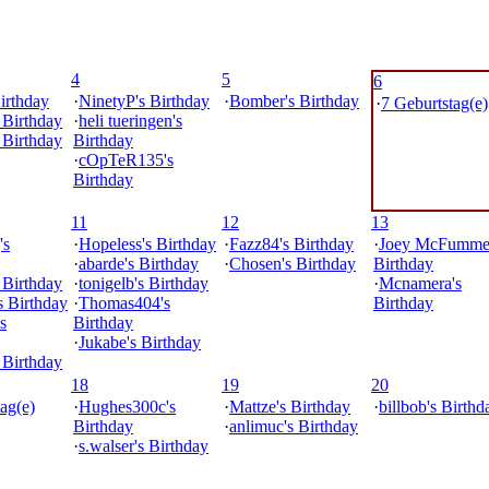
4
5
6
irthday
·
NinetyP's Birthday
·
Bomber's Birthday
·
7 Geburtstag(e)
s Birthday
·
heli tueringen's
s Birthday
Birthday
·
cOpTeR135's
Birthday
11
12
13
's
·
Hopeless's Birthday
·
Fazz84's Birthday
·
Joey McFummel
·
abarde's Birthday
·
Chosen's Birthday
Birthday
 Birthday
·
tonigelb's Birthday
·
Mcnamera's
s Birthday
·
Thomas404's
Birthday
s
Birthday
·
Jukabe's Birthday
 Birthday
18
19
20
ag(e)
·
Hughes300c's
·
Mattze's Birthday
·
billbob's Birthd
Birthday
·
anlimuc's Birthday
·
s.walser's Birthday