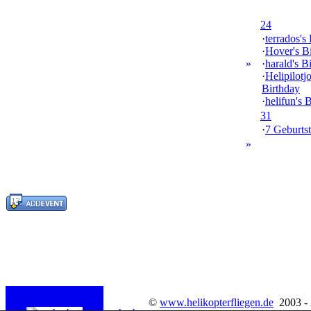
24
·
terrados's
·
Hover's B
»
·
harald's B
·
Helipilotj
Birthday
·
helifun's 
31
·
7 Geburtst
»
©
www.helikopterfliegen.de
2003 -