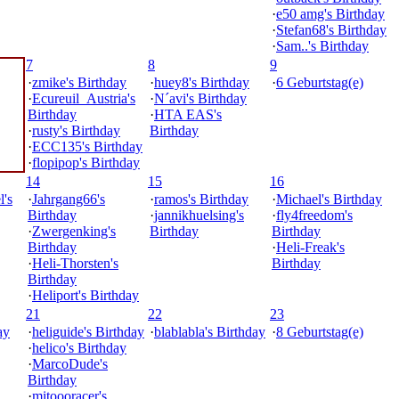
·
e50 amg's Birthday
·
Stefan68's Birthday
·
Sam..'s Birthday
7
8
9
·
zmike's Birthday
·
huey8's Birthday
·
6 Geburtstag(e)
·
Ecureuil_Austria's
·
N´avi's Birthday
Birthday
·
HTA EAS's
·
rusty's Birthday
Birthday
·
ECC135's Birthday
·
flopipop's Birthday
14
15
16
's
·
Jahrgang66's
·
ramos's Birthday
·
Michael's Birthday
Birthday
·
jannikhuelsing's
·
fly4freedom's
·
Zwergenking's
Birthday
Birthday
Birthday
·
Heli-Freak's
·
Heli-Thorsten's
Birthday
Birthday
·
Heliport's Birthday
21
22
23
ay
·
heliguide's Birthday
·
blablabla's Birthday
·
8 Geburtstag(e)
·
helico's Birthday
·
MarcoDude's
Birthday
·
mitoooracer's