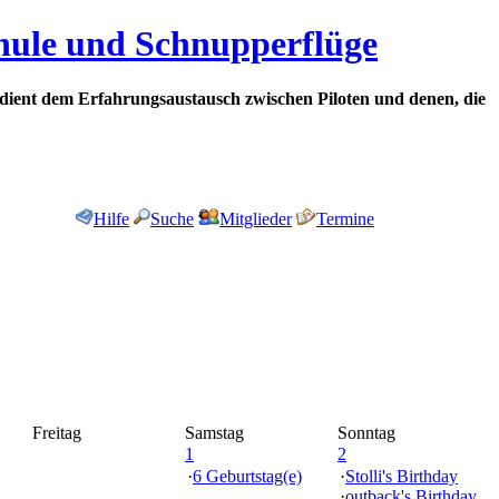
chule und Schnupperflüge
dient dem Erfahrungsaustausch zwischen Piloten und denen, die
Hilfe
Suche
Mitglieder
Termine
Freitag
Samstag
Sonntag
1
2
·
6 Geburtstag(e)
·
Stolli's Birthday
·
outback's Birthday