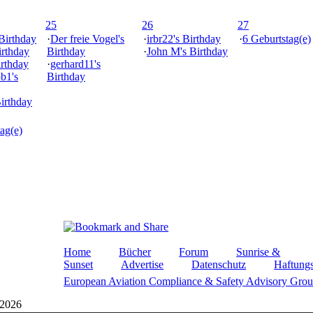
25
26
27
 Birthday
·
Der freie Vogel's
·
irbr22's Birthday
·
6 Geburtstag(e)
irthday
Birthday
·
John M's Birthday
irthday
·
gerhard11's
ob1's
Birthday
Birthday
ag(e)
Home
Bücher
Forum
Sunrise &
Sunset
Advertise
Datenschutz
Haftungs
European Aviation Compliance & Safety Advisory Gro
 2026