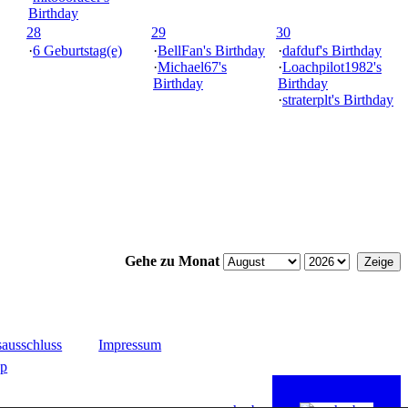
Birthday
28
29
30
·
6 Geburtstag(e)
·
BellFan's Birthday
·
dafduf's Birthday
·
Michael67's
·
Loachpilot1982's
Birthday
Birthday
·
straterplt's Birthday
Gehe zu Monat
ausschluss
Impressum
up