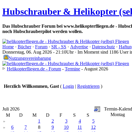
Hubschrauber & Helikopter (sel
Das Hubschrauber Forum bei www.helikopterfliegen.de - Hubsch
noch Hubschrauberpilot werden wollen.
Home
·
Bücher
·
Forum
·
SR - SS
·
Advertise
·
Datenschutz
·
Haftun
Donnerstag, 06. Aug 2026 - 21:10Uhr · Im Moment sind 1186 User 
Nutzungsvereinbarung
Helikopterfliegen.de - Forum
-
Termine
- August 2026
Herzlich Willkommen, Gast
(
Login
|
Registrieren
)
Juli 2026
Termin-Kalend
Montag
M
D
M
D
F
S
S
1
2
3
4
5
»
6
7
8
9
10
11
12
»