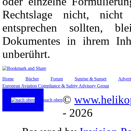
oder einzelne Formulierun
Rechtslage nicht, nicht
entsprechen sollten, b
Dokumentes in ihrem Inha
unberührt.
Home
Bücher
Forum
Sunrise & Sunset
Advert
European Aviation Compliance & Safety Advisory Group
©
www.helikop
nach oben
- 2026