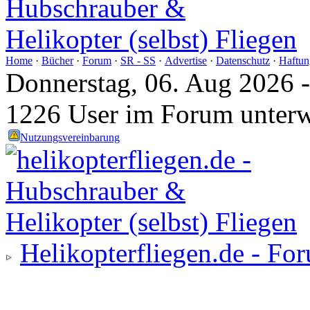
Home
·
Bücher
·
Forum
·
SR - SS
·
Advertise
·
Datenschutz
·
Haftun
Donnerstag, 06. Aug 2026 
1226 User im Forum unter
Nutzungsvereinbarung
Helikopterfliegen.de - Fo