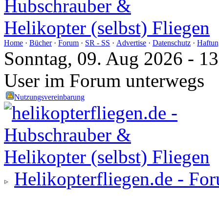
Home
·
Bücher
·
Forum
·
SR - SS
·
Advertise
·
Datenschutz
·
Haftun
Sonntag, 09. Aug 2026 - 1
User im Forum unterwegs
Nutzungsvereinbarung
Helikopterfliegen.de - Fo