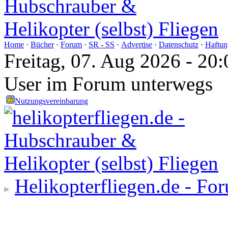
Home
·
Bücher
·
Forum
·
SR - SS
·
Advertise
·
Datenschutz
·
Haftun
Freitag, 07. Aug 2026 - 2
User im Forum unterwegs
Nutzungsvereinbarung
Helikopterfliegen.de - Fo