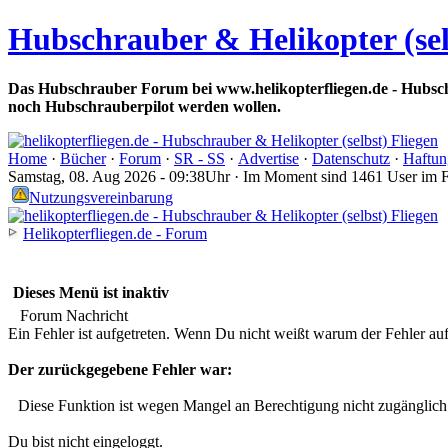
Hubschrauber & Helikopter (sel
Das Hubschrauber Forum bei www.helikopterfliegen.de - Hubsch
noch Hubschrauberpilot werden wollen.
Home
·
Bücher
·
Forum
·
SR - SS
·
Advertise
·
Datenschutz
·
Haftun
Samstag, 08. Aug 2026 - 09:38Uhr · Im Moment sind 1461 User im 
Nutzungsvereinbarung
Helikopterfliegen.de - Forum
Dieses Menü ist inaktiv
Forum Nachricht
Ein Fehler ist aufgetreten. Wenn Du nicht weißt warum der Fehler aufge
Der zurückgegebene Fehler war:
Diese Funktion ist wegen Mangel an Berechtigung nicht zugänglich
Du bist nicht eingeloggt.