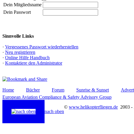
Dein Mitgliedsname
Dein Passwort
Sinnvolle Links
·
Vergessenes Passwort wiederherstellen
·
Neu registrieren
·
Online Hilfe Handbuch
·
Kontaktiere den Administrator
Home
Bücher
Forum
Sunrise & Sunset
Advert
European Aviation Compliance & Safety Advisory Group
©
www.helikopterfliegen.de
2003 -
nach oben