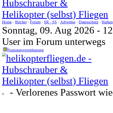
Home
·
Bücher
·
Forum
·
SR - SS
·
Advertise
·
Datenschutz
·
Haftun
Sonntag, 09. Aug 2026 - 1
User im Forum unterwegs
Nutzungsvereinbarung
- Verlorenes Passwort wie