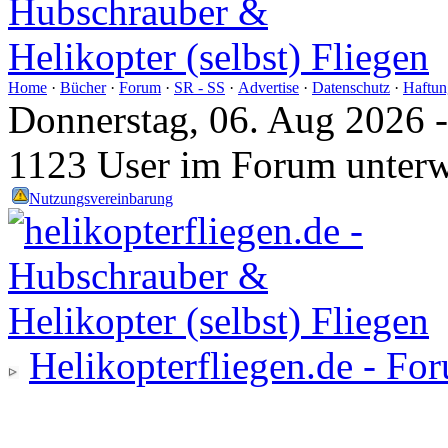
Home
·
Bücher
·
Forum
·
SR - SS
·
Advertise
·
Datenschutz
·
Haftun
Donnerstag, 06. Aug 2026 
1123 User im Forum unter
Nutzungsvereinbarung
Helikopterfliegen.de - Fo