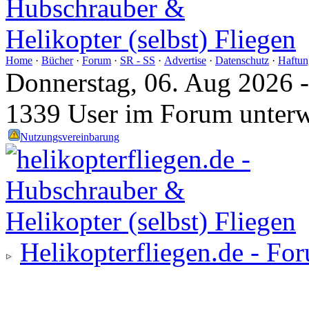
Home
·
Bücher
·
Forum
·
SR - SS
·
Advertise
·
Datenschutz
·
Haftun
Donnerstag, 06. Aug 2026 
1339 User im Forum unter
Nutzungsvereinbarung
Helikopterfliegen.de - Fo