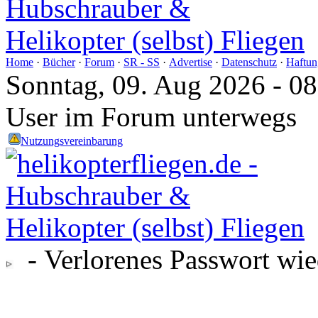
Home
·
Bücher
·
Forum
·
SR - SS
·
Advertise
·
Datenschutz
·
Haftun
Sonntag, 09. Aug 2026 - 0
User im Forum unterwegs
Nutzungsvereinbarung
- Verlorenes Passwort wie