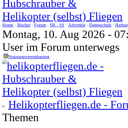
Home
·
Bücher
·
Forum
·
SR - SS
·
Advertise
·
Datenschutz
·
Haftun
Montag, 10. Aug 2026 - 07
User im Forum unterwegs
Nutzungsvereinbarung
Helikopterfliegen.de - Fo
Themen