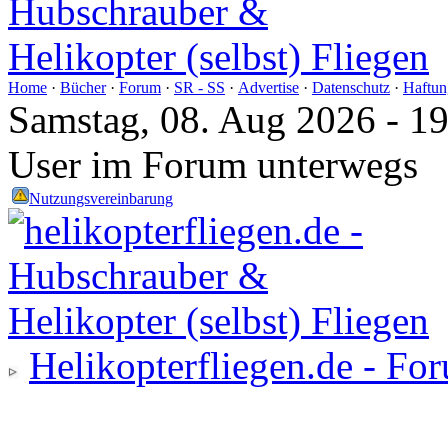
Home
·
Bücher
·
Forum
·
SR - SS
·
Advertise
·
Datenschutz
·
Haftun
Samstag, 08. Aug 2026 - 1
User im Forum unterwegs
Nutzungsvereinbarung
Helikopterfliegen.de - Fo