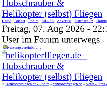
Home
·
Bücher
·
Forum
·
SR - SS
·
Advertise
·
Datenschutz
·
Haftun
Freitag, 07. Aug 2026 - 2
User im Forum unterwegs
Nutzungsvereinbarung
Helikopterfliegen.de - Forum
-
helikopterfliegen.de
-
News - Infos 