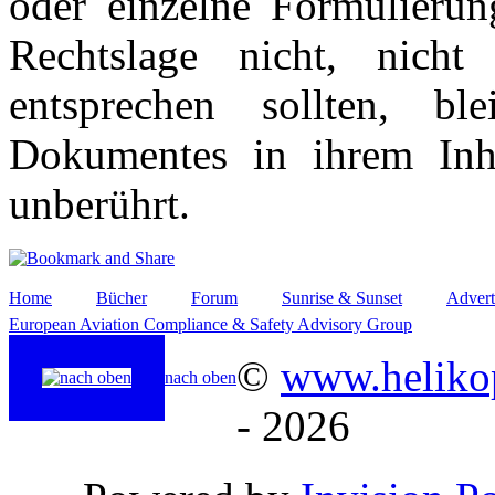
oder einzelne Formulierun
Rechtslage nicht, nicht
entsprechen sollten, b
Dokumentes in ihrem Inha
unberührt.
Home
Bücher
Forum
Sunrise & Sunset
Advert
European Aviation Compliance & Safety Advisory Group
©
www.helikop
nach oben
- 2026