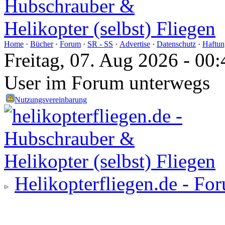
Home
·
Bücher
·
Forum
·
SR - SS
·
Advertise
·
Datenschutz
·
Haftun
Freitag, 07. Aug 2026 - 0
User im Forum unterwegs
Nutzungsvereinbarung
Helikopterfliegen.de - Fo