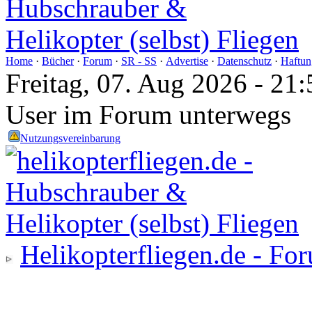
Home
·
Bücher
·
Forum
·
SR - SS
·
Advertise
·
Datenschutz
·
Haftun
Freitag, 07. Aug 2026 - 2
User im Forum unterwegs
Nutzungsvereinbarung
Helikopterfliegen.de - Fo