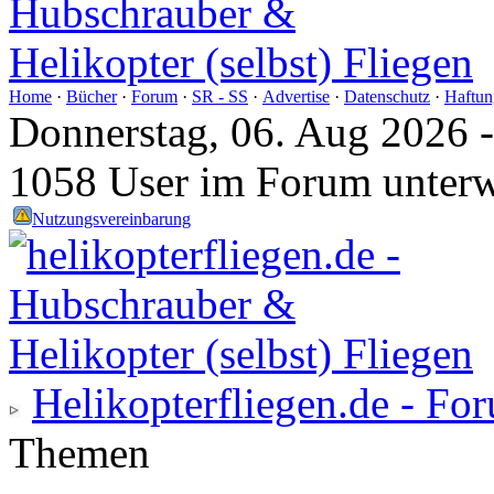
Home
·
Bücher
·
Forum
·
SR - SS
·
Advertise
·
Datenschutz
·
Haftun
Donnerstag, 06. Aug 2026 
1058 User im Forum unter
Nutzungsvereinbarung
Helikopterfliegen.de - Fo
Themen