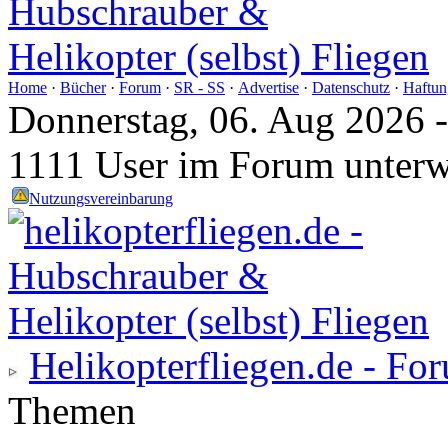
Home
·
Bücher
·
Forum
·
SR - SS
·
Advertise
·
Datenschutz
·
Haftun
Donnerstag, 06. Aug 2026 
1111 User im Forum unter
Nutzungsvereinbarung
Helikopterfliegen.de - Fo
Themen