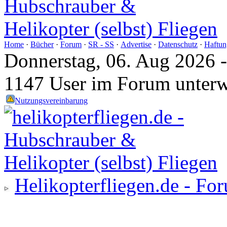
Home
·
Bücher
·
Forum
·
SR - SS
·
Advertise
·
Datenschutz
·
Haftun
Donnerstag, 06. Aug 2026 
1147 User im Forum unter
Nutzungsvereinbarung
Helikopterfliegen.de - Fo