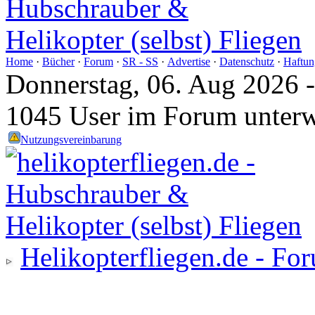
Home
·
Bücher
·
Forum
·
SR - SS
·
Advertise
·
Datenschutz
·
Haftun
Donnerstag, 06. Aug 2026 
1045 User im Forum unter
Nutzungsvereinbarung
Helikopterfliegen.de - Fo