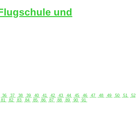
 Flugschule und
36
37
38
39
40
41
42
43
44
45
46
47
48
49
50
51
52
81
82
83
84
85
86
87
88
89
90
91