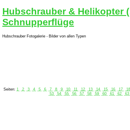
Hubschrauber & Helikopter (
Schnupperflüge
Hubschrauber Fotogalerie - Bilder von allen Typen
Seiten:
1
2
3
4
5
6
7
8
9
10
11
12
13
14
15
16
17
1
53
54
55
56
57
58
59
60
61
62
6