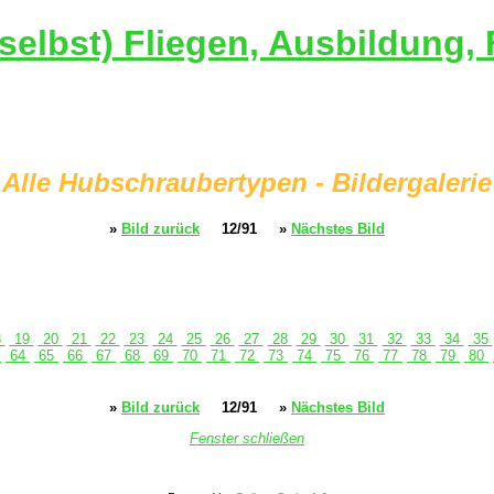
selbst) Fliegen, Ausbildung,
Alle Hubschraubertypen - Bildergalerie
»
Bild zurück
12/91
»
Nächstes Bild
8
19
20
21
22
23
24
25
26
27
28
29
30
31
32
33
34
35
3
64
65
66
67
68
69
70
71
72
73
74
75
76
77
78
79
80
»
Bild zurück
12/91
»
Nächstes Bild
Fenster schließen