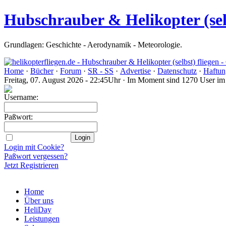
Hubschrauber & Helikopter (sel
Grundlagen: Geschichte - Aerodynamik - Meteorologie.
Home
·
Bücher
·
Forum
·
SR - SS
·
Advertise
·
Datenschutz
·
Haftun
Freitag, 07. August 2026 - 22:45Uhr · Im Moment sind 1270 User i
Username:
Paßwort:
Login mit Cookie?
Paßwort vergessen?
Jetzt Registrieren
Home
Über uns
HeliDay
Leistungen