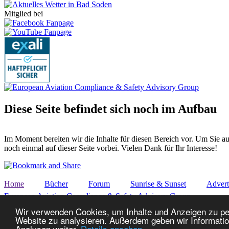
Mitglied bei
Diese Seite befindet sich noch im Aufbau
Im Moment bereiten wir die Inhalte für diesen Bereich vor. Um Sie 
noch einmal auf dieser Seite vorbei. Vielen Dank für Ihr Interesse!
Home
Bücher
Forum
Sunrise & Sunset
Advert
European Aviation Compliance & Safety Advisory Group
Zuletzt geändert am: 17.08.2004 ©
w
Wir verwenden Cookies, um Inhalte und Anzeigen zu pers
Website zu analysieren. Außerdem geben wir Informatio
nach oben
Analysen weiter.
Details ansehen