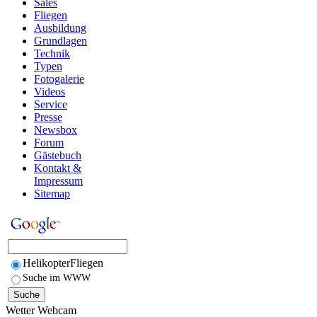
Sales
Fliegen
Ausbildung
Grundlagen
Technik
Typen
Fotogalerie
Videos
Service
Presse
Newsbox
Forum
Gästebuch
Kontakt &
Impressum
Sitemap
HelikopterFliegen
Suche im WWW
Wetter Webcam