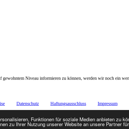
auf gewohntem Niveau informieren zu können, werden wir noch ein weni
ise
Datenschutz
Haftungsausschluss
Impressum
ww.helikopterfliegen.de
2003 - 2026
onalisieren, Funktionen für soziale Medien anbieten zu kön
nen zu Ihrer Nutzung unserer Website an unsere Partner fü