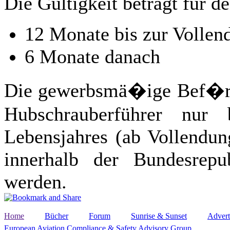
Die Gültigkeit beträgt für 
12 Monate bis zur Vollen
6 Monate danach
Die gewerbsmä�ige Bef�rde
Hubschrauberführer nur
Lebensjahres (ab Vollendun
innerhalb der Bundesrepu
werden.
Home
Bücher
Forum
Sunrise & Sunset
Advert
European Aviation Compliance & Safety Advisory Group