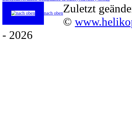
Zuletzt geände
nach oben
©
www.helikop
- 2026