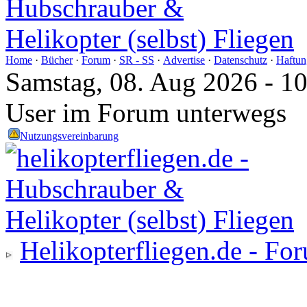
Home
·
Bücher
·
Forum
·
SR - SS
·
Advertise
·
Datenschutz
·
Haftun
Samstag, 08. Aug 2026 - 1
User im Forum unterwegs
Nutzungsvereinbarung
Helikopterfliegen.de - Fo