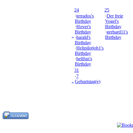
24
25
·
terrados's
·
Der freie
Birthday
Vogel's
·
Hover's
Birthday
Birthday
·
gerhard11's
»
·
harald's
Birthday
Birthday
·
Helipilotjob1's
Birthday
·
helifun's
Birthday
31
·
7
Geburtstag(e)
»