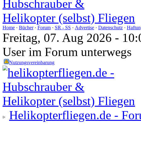
Home
·
Bücher
·
Forum
·
SR - SS
·
Advertise
·
Datenschutz
·
Haftun
Freitag, 07. Aug 2026 - 1
User im Forum unterwegs
Nutzungsvereinbarung
Helikopterfliegen.de - Fo