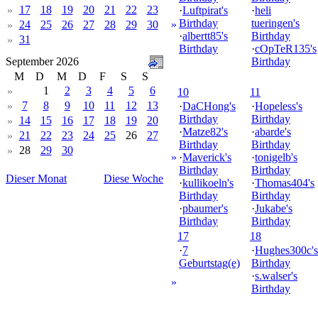
17
18
19
20
21
22
23
»
·
Luftpirat's
·
heli
Birthday
tueringen's
24
25
26
27
28
29
30
»
»
·
albertt85's
Birthday
31
»
Birthday
·
cOpTeR135's
September 2026
Birthday
M
D
M
D
F
S
S
1
2
3
4
5
6
»
10
11
7
8
9
10
11
12
13
»
·
DaCHong's
·
Hopeless's
Birthday
Birthday
14
15
16
17
18
19
20
»
·
Matze82's
·
abarde's
21
22
23
24
25
26
27
»
Birthday
Birthday
28
29
30
»
»
·
Maverick's
·
tonigelb's
Birthday
Birthday
Dieser Monat
Diese Woche
·
kullikoeln's
·
Thomas404's
Birthday
Birthday
·
pbaumer's
·
Jukabe's
Birthday
Birthday
17
18
·
7
·
Hughes300c's
Geburtstag(e)
Birthday
·
s.walser's
»
Birthday