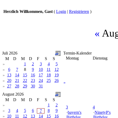
Herzlich Willkommen, Gast
(
Login
|
Registrieren
)
«
Aug
Juli 2026
Termin-Kalender
Montag
Dienstag
M
D
M
D
F
S
S
1
2
3
4
5
»
6
7
8
9
10
11
12
»
13
14
15
16
17
18
19
»
20
21
22
23
24
25
26
»
»
27
28
29
30
31
»
August 2026
M
D
M
D
F
S
S
1
2
»
3
4
3
4
5
6
8
9
»
7
·
bayern's
·
NinetyP's
10
11
12
13
14
15
16
»
Birthday
Birthday